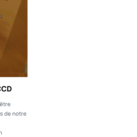
CCD
-être
s de notre
n