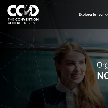
Aller
au
Explorer le lieu
contenu
The
Convention
Centre
Dublin
Org
N