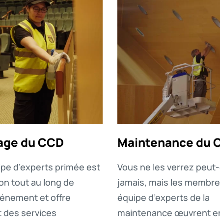
age du CCD
Maintenance du 
pe d’experts primée est
Vous ne les verrez peut
ion tout au long de
jamais, mais les membre
énement et offre
équipe d’experts de la
 des services
maintenance œuvrent e