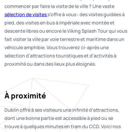
commencer par faire la visite de la ville ? Une vaste
sélection de visites
s’offre à vous : des visites guidées à
pied, des visites en bus à impériale avec montée et
descente libres ou encore le Viking Splash Tour qui vous
fait visiter la ville par voie terrestre et maritime dans un
véhicule amphibie. Vous trouverez ci-après une
sélection d’attractions touristiques et d’activités à
proximité ou dans des lieux plus éloignés.
À proximité
EPIC – The Irish Emigration
Guinness Storehouse
Distillerie Jameson Bow St
Trinity College et le Livre de Kells
Temple Bar
Museum
Dublin offre à ses visiteurs une infinité d’attractions,
Foyer de la traditionnelle pinte de Guinness. Durant
Découvrez comment élaborer votre propre assemblage
Trinity College abrite le Livre de Kells, un manuscrit
Impossible de séjourner à Dublin sans passer par le
dont une bonne partie est accessible à pied ou se
votre visite de l’entrepôt Guinness, vous pourrez
de whisky avec lequel vous repartirez, maîtrisez l’art de
biblique datant du IX
célèbre quartier de Temple Bar. Vous pouvez y manger
e
siècle contenant les quatre
Découvrez les histoires d’immigrants irlandais partis
trouve à quelques minutes en tram du CCD. Voici nos
déguster une pinte de cette bière noire en profitant de
la réalisation de cocktails à base de whisky ou goûtez
évangiles en latin rédigés sur du vélin (peau de veau
un morceau, déambuler à travers les célèbres rues
aux quatre coins du monde pour devenir scientifiques,