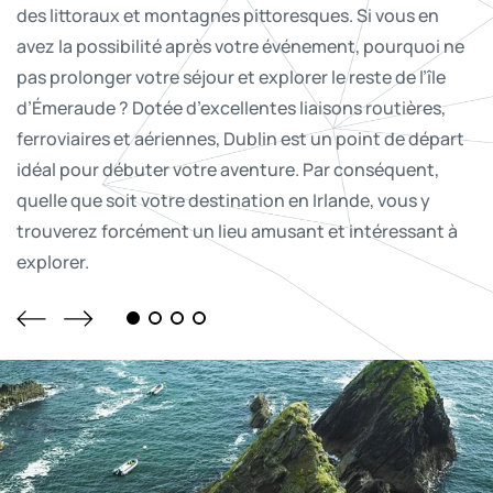
des littoraux et montagnes pittoresques. Si vous en
rencontrent. Partez en voyage dans les montagnes de
son propre rythme. Écoutez le ruissellement de l’eau,
blanc et des vagues étincelantes vous attendent.
avez la possibilité après votre événement, pourquoi ne
Wicklow, visitez de magnifiques châteaux, goûtez à des
empruntez de magnifiques cours d’eau en kayak et
Longez la côte pour révéler plus de 180 lieux à découvrir
pas prolonger votre séjour et explorer le reste de l’île
plats incroyables et bien plus.
explorez chemins magiques en forêt.
sur la Wild Atlantic Way, avec ses vues à couper le
d’Émeraude ? Dotée d’excellentes liaisons routières,
souffle et ses histoires locales.
ferroviaires et aériennes, Dublin est un point de départ
idéal pour débuter votre aventure. Par conséquent,
quelle que soit votre destination en Irlande, vous y
trouverez forcément un lieu amusant et intéressant à
explorer.